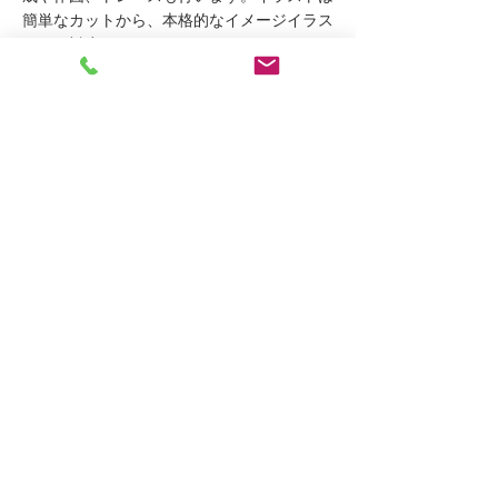
簡単なカットから、本格的なイメージイラス
トまで対応します。
印刷納品 または
データ納品
作成したデータは印刷して納品するか、デー
タで納品するかどちらでも対応できます。
PDFやパワーポイント、電子カタログの状態
でも納品できます。
ポスティング
DM発送
エリア別・媒体別の新聞折り込みや、エリア
別・ターゲット別のポスティングも手配致し
ます。 また、顧客名簿に基づくDM発送も手
配致します。
その他、上記にない場合はご相談ください。